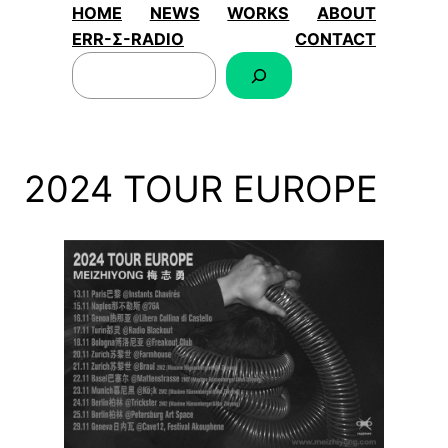
跳
HOME
NEWS
WORKS
ABOUT
至
ERR-Σ-RADIO
CONTACT
搜
内
索
容
2024 TOUR EUROPE