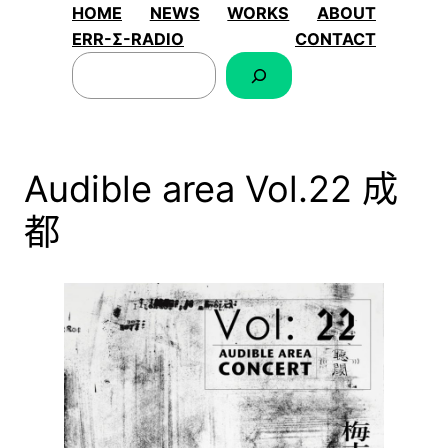
跳
HOME
NEWS
WORKS
ABOUT
至
ERR-Σ-RADIO
CONTACT
搜
内
索
容
Audible area Vol.22 成
都